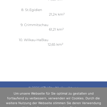
8. St.Egidien
21,24 km²
9. Crimmitschau
61,21 km²
10. Wilkau-Haßlau
12,65 km²
© 2026
KZV Stadtbeleuchtung
Um unsere Webseite für Sie optimal zu gestalten und
Datenschutzerklärung
Impressum
fortlaufend zu verbessern, verwenden wir Cookies. Durch die
weitere Nutzung der Webseite stimmen Sie deren Verwendung